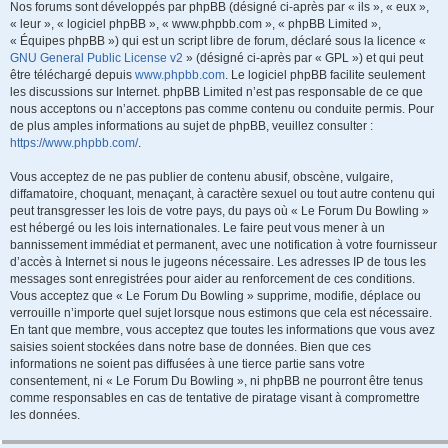
Nos forums sont développés par phpBB (désigné ci-après par « ils », « eux »,
« leur », « logiciel phpBB », « www.phpbb.com », « phpBB Limited »,
« Équipes phpBB ») qui est un script libre de forum, déclaré sous la licence «
GNU General Public License v2
» (désigné ci-après par « GPL ») et qui peut
être téléchargé depuis
www.phpbb.com
. Le logiciel phpBB facilite seulement
les discussions sur Internet. phpBB Limited n’est pas responsable de ce que
nous acceptons ou n’acceptons pas comme contenu ou conduite permis. Pour
de plus amples informations au sujet de phpBB, veuillez consulter :
https://www.phpbb.com/
.
Vous acceptez de ne pas publier de contenu abusif, obscène, vulgaire,
diffamatoire, choquant, menaçant, à caractère sexuel ou tout autre contenu qui
peut transgresser les lois de votre pays, du pays où « Le Forum Du Bowling »
est hébergé ou les lois internationales. Le faire peut vous mener à un
bannissement immédiat et permanent, avec une notification à votre fournisseur
d’accès à Internet si nous le jugeons nécessaire. Les adresses IP de tous les
messages sont enregistrées pour aider au renforcement de ces conditions.
Vous acceptez que « Le Forum Du Bowling » supprime, modifie, déplace ou
verrouille n’importe quel sujet lorsque nous estimons que cela est nécessaire.
En tant que membre, vous acceptez que toutes les informations que vous avez
saisies soient stockées dans notre base de données. Bien que ces
informations ne soient pas diffusées à une tierce partie sans votre
consentement, ni « Le Forum Du Bowling », ni phpBB ne pourront être tenus
comme responsables en cas de tentative de piratage visant à compromettre
les données.