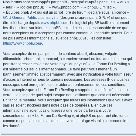
Nos forums sont développés par phpBB (désigné ci-après par « ils », « eux »,
« leur », « logiciel phpBB », « www.phpbb.com », « phpBB Limited »,
« Équipes phpBB ») qui est un script libre de forum, déclaré sous la licence «
GNU General Public License v2
» (désigné ci-après par « GPL ») et qui peut
être téléchargé depuis
www.phpbb.com
. Le logiciel phpBB facilite seulement
les discussions sur Internet. phpBB Limited n’est pas responsable de ce que
nous acceptons ou n’acceptons pas comme contenu ou conduite permis. Pour
de plus amples informations au sujet de phpBB, veuillez consulter :
https://www.phpbb.com/
.
Vous acceptez de ne pas publier de contenu abusif, obscène, vulgaire,
diffamatoire, choquant, menaçant, à caractère sexuel ou tout autre contenu qui
peut transgresser les lois de votre pays, du pays où « Le Forum Du Bowling »
est hébergé ou les lois internationales. Le faire peut vous mener à un
bannissement immédiat et permanent, avec une notification à votre fournisseur
d’accès à Internet si nous le jugeons nécessaire. Les adresses IP de tous les
messages sont enregistrées pour aider au renforcement de ces conditions.
Vous acceptez que « Le Forum Du Bowling » supprime, modifie, déplace ou
verrouille n’importe quel sujet lorsque nous estimons que cela est nécessaire.
En tant que membre, vous acceptez que toutes les informations que vous avez
saisies soient stockées dans notre base de données. Bien que ces
informations ne soient pas diffusées à une tierce partie sans votre
consentement, ni « Le Forum Du Bowling », ni phpBB ne pourront être tenus
comme responsables en cas de tentative de piratage visant à compromettre
les données.