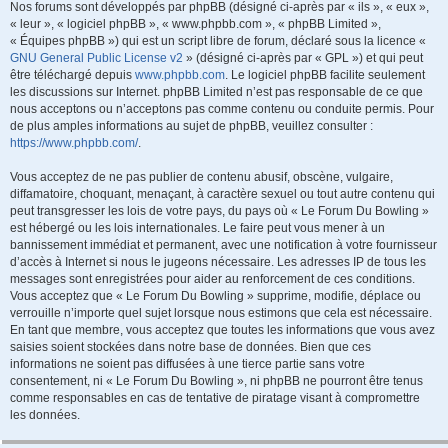
Nos forums sont développés par phpBB (désigné ci-après par « ils », « eux »,
« leur », « logiciel phpBB », « www.phpbb.com », « phpBB Limited »,
« Équipes phpBB ») qui est un script libre de forum, déclaré sous la licence «
GNU General Public License v2
» (désigné ci-après par « GPL ») et qui peut
être téléchargé depuis
www.phpbb.com
. Le logiciel phpBB facilite seulement
les discussions sur Internet. phpBB Limited n’est pas responsable de ce que
nous acceptons ou n’acceptons pas comme contenu ou conduite permis. Pour
de plus amples informations au sujet de phpBB, veuillez consulter :
https://www.phpbb.com/
.
Vous acceptez de ne pas publier de contenu abusif, obscène, vulgaire,
diffamatoire, choquant, menaçant, à caractère sexuel ou tout autre contenu qui
peut transgresser les lois de votre pays, du pays où « Le Forum Du Bowling »
est hébergé ou les lois internationales. Le faire peut vous mener à un
bannissement immédiat et permanent, avec une notification à votre fournisseur
d’accès à Internet si nous le jugeons nécessaire. Les adresses IP de tous les
messages sont enregistrées pour aider au renforcement de ces conditions.
Vous acceptez que « Le Forum Du Bowling » supprime, modifie, déplace ou
verrouille n’importe quel sujet lorsque nous estimons que cela est nécessaire.
En tant que membre, vous acceptez que toutes les informations que vous avez
saisies soient stockées dans notre base de données. Bien que ces
informations ne soient pas diffusées à une tierce partie sans votre
consentement, ni « Le Forum Du Bowling », ni phpBB ne pourront être tenus
comme responsables en cas de tentative de piratage visant à compromettre
les données.