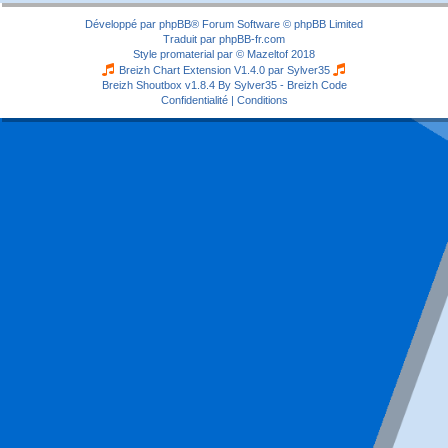
Développé par
phpBB
® Forum Software © phpBB Limited
Traduit par
phpBB-fr.com
Style
promaterial
par ©
Mazeltof
2018
Breizh Chart Extension V1.4.0 par
Sylver35
Breizh Shoutbox v1.8.4
By Sylver35 - Breizh Code
Confidentialité
|
Conditions