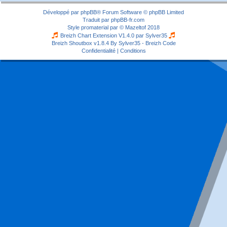
Développé par
phpBB
® Forum Software © phpBB Limited
Traduit par
phpBB-fr.com
Style
promaterial
par ©
Mazeltof
2018
Breizh Chart Extension V1.4.0 par
Sylver35
Breizh Shoutbox v1.8.4
By Sylver35 - Breizh Code
Confidentialité
|
Conditions