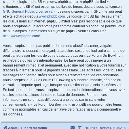
« leur », « logiciel phpBB », « www.phpbb.com », « phpBB Limited »,
« Équipes phpBB ») qui est un script libre de forum, déclaré sous la licence «
GNU General Public License v2
» (désigné ci-après par « GPL ») et qui peut
être téléchargé depuis
www.phpbb.com
. Le logiciel phpBB facilite seulement
les discussions sur Internet. phpBB Limited n’est pas responsable de ce que
nous acceptons ou n’acceptons pas comme contenu ou conduite permis. Pour
de plus amples informations au sujet de phpBB, veuillez consulter :
https://www.phpbb.com/
.
Vous acceptez de ne pas publier de contenu abusif, obscène, vulgaire,
diffamatoire, choquant, menaçant, à caractère sexuel ou tout autre contenu qui
peut transgresser les lois de votre pays, du pays où « Le Forum Du Bowling »
est hébergé ou les lois internationales. Le faire peut vous mener à un
bannissement immédiat et permanent, avec une notification à votre fournisseur
d’accès à Internet si nous le jugeons nécessaire. Les adresses IP de tous les
messages sont enregistrées pour aider au renforcement de ces conditions.
Vous acceptez que « Le Forum Du Bowling » supprime, modifie, déplace ou
verrouille n’importe quel sujet lorsque nous estimons que cela est nécessaire.
En tant que membre, vous acceptez que toutes les informations que vous avez
saisies soient stockées dans notre base de données. Bien que ces
informations ne soient pas diffusées à une tierce partie sans votre
consentement, ni « Le Forum Du Bowling », ni phpBB ne pourront être tenus
comme responsables en cas de tentative de piratage visant à compromettre
les données.
Accueil
Index du forum
Heures au format
UTC+02:00