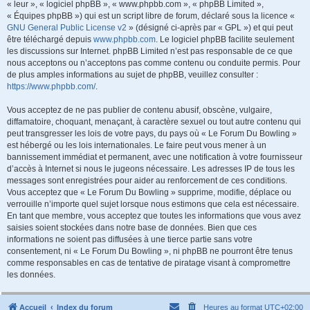
« leur », « logiciel phpBB », « www.phpbb.com », « phpBB Limited »,
« Équipes phpBB ») qui est un script libre de forum, déclaré sous la licence «
GNU General Public License v2
» (désigné ci-après par « GPL ») et qui peut
être téléchargé depuis
www.phpbb.com
. Le logiciel phpBB facilite seulement
les discussions sur Internet. phpBB Limited n’est pas responsable de ce que
nous acceptons ou n’acceptons pas comme contenu ou conduite permis. Pour
de plus amples informations au sujet de phpBB, veuillez consulter :
https://www.phpbb.com/
.
Vous acceptez de ne pas publier de contenu abusif, obscène, vulgaire,
diffamatoire, choquant, menaçant, à caractère sexuel ou tout autre contenu qui
peut transgresser les lois de votre pays, du pays où « Le Forum Du Bowling »
est hébergé ou les lois internationales. Le faire peut vous mener à un
bannissement immédiat et permanent, avec une notification à votre fournisseur
d’accès à Internet si nous le jugeons nécessaire. Les adresses IP de tous les
messages sont enregistrées pour aider au renforcement de ces conditions.
Vous acceptez que « Le Forum Du Bowling » supprime, modifie, déplace ou
verrouille n’importe quel sujet lorsque nous estimons que cela est nécessaire.
En tant que membre, vous acceptez que toutes les informations que vous avez
saisies soient stockées dans notre base de données. Bien que ces
informations ne soient pas diffusées à une tierce partie sans votre
consentement, ni « Le Forum Du Bowling », ni phpBB ne pourront être tenus
comme responsables en cas de tentative de piratage visant à compromettre
les données.
Accueil
Index du forum
Heures au format
UTC+02:00