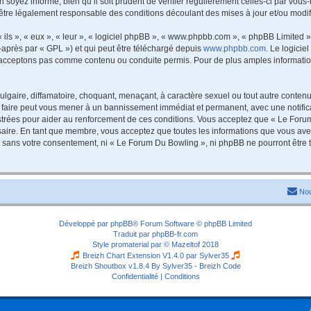
 soyez informé, bien qu’il soit prudent de vérifier régulièrement celles-ci par vou
être légalement responsable des conditions découlant des mises à jour et/ou modif
ls », « eux », « leur », « logiciel phpBB », « www.phpbb.com », « phpBB Limited »,
-après par « GPL ») et qui peut être téléchargé depuis
www.phpbb.com
. Le logicie
acceptons pas comme contenu ou conduite permis. Pour de plus amples informations
lgaire, diffamatoire, choquant, menaçant, à caractère sexuel ou tout autre contenu 
 faire peut vous mener à un bannissement immédiat et permanent, avec une notificat
trées pour aider au renforcement de ces conditions. Vous acceptez que « Le Forum
saire. En tant que membre, vous acceptez que toutes les informations que vous av
tie sans votre consentement, ni « Le Forum Du Bowling », ni phpBB ne pourront êtr
Nou
Développé par
phpBB
® Forum Software © phpBB Limited
Traduit par
phpBB-fr.com
Style
promaterial
par ©
Mazeltof
2018
Breizh Chart Extension V1.4.0 par
Sylver35
Breizh Shoutbox v1.8.4
By Sylver35 - Breizh Code
Confidentialité
|
Conditions