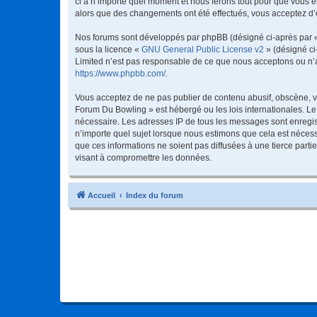
ci à n’importe quel moment et nous ferons tout pour que vous en
alors que des changements ont été effectués, vous acceptez d’
Nos forums sont développés par phpBB (désigné ci-après par « i
sous la licence «
GNU General Public License v2
» (désigné ci
Limited n’est pas responsable de ce que nous acceptons ou n’
https://www.phpbb.com/
.
Vous acceptez de ne pas publier de contenu abusif, obscène, vu
Forum Du Bowling » est hébergé ou les lois internationales. Le
nécessaire. Les adresses IP de tous les messages sont enregis
n’importe quel sujet lorsque nous estimons que cela est néces
que ces informations ne soient pas diffusées à une tierce par
visant à compromettre les données.
Accueil
Index du forum