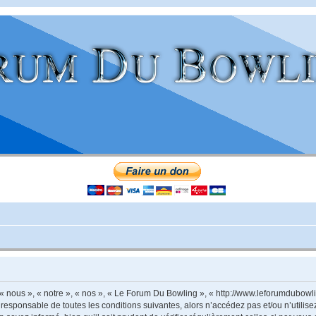
 nous », « notre », « nos », « Le Forum Du Bowling », « http://www.leforumdubowli
 responsable de toutes les conditions suivantes, alors n’accédez pas et/ou n’utili