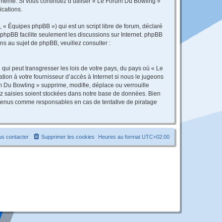
s-même. Si vous continuez d’utiliser « Le Forum Du Bowling »
ications.
 « Équipes phpBB ») qui est un script libre de forum, déclaré
l phpBB facilite seulement les discussions sur Internet. phpBB
 au sujet de phpBB, veuillez consulter :
qui peut transgresser les lois de votre pays, du pays où « Le
ion à votre fournisseur d’accès à Internet si nous le jugeons
 Du Bowling » supprime, modifie, déplace ou verrouille
ez saisies soient stockées dans notre base de données. Bien
e tenus comme responsables en cas de tentative de piratage
s contacter
Supprimer les cookies
Heures au format
UTC+02:00