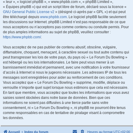
« leur », « logiciel phpBB », « www.phpbb.com », « phpBB Limited »,
« Équipes phpBB ») qui est un script libre de forum, déclaré sous la licence «
GNU General Public License v2
» (désigné ci-après par « GPL ») et qui peut
être téléchargé depuis
www.phpbb.com
. Le logiciel phpBB facilite seulement
les discussions sur Internet. phpBB Limited n’est pas responsable de ce que
nous acceptons ou n’acceptons pas comme contenu ou conduite permis. Pour
de plus amples informations au sujet de phpBB, veuillez consulter :
https://www.phpbb.com/
.
Vous acceptez de ne pas publier de contenu abusif, obscène, vulgaire,
diffamatoire, choquant, menaçant, à caractère sexuel ou tout autre contenu qui
peut transgresser les lois de votre pays, du pays où « Le Forum Du Bowling »
est hébergé ou les lois internationales. Le faire peut vous mener à un
bannissement immédiat et permanent, avec une notification à votre fournisseur
d’accès à Internet si nous le jugeons nécessaire. Les adresses IP de tous les
messages sont enregistrées pour aider au renforcement de ces conditions.
Vous acceptez que « Le Forum Du Bowling » supprime, modifie, déplace ou
verrouille n’importe quel sujet lorsque nous estimons que cela est nécessaire.
En tant que membre, vous acceptez que toutes les informations que vous avez
saisies soient stockées dans notre base de données. Bien que ces
informations ne soient pas diffusées à une tierce partie sans votre
consentement, ni « Le Forum Du Bowling », ni phpBB ne pourront être tenus
comme responsables en cas de tentative de piratage visant à compromettre
les données.
Accueil
Index du forum
Heures au format
UTC+02:00