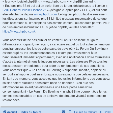
« leur », « logiciel phpBB », « www.phpbb.com », « phpBB Limited »,
« Équipes phpBB ») qui est un script libre de forum, déclaré sous la licence «
GNU General Public License v2
» (désigné ci-après par « GPL ») et qui peut
être téléchargé depuis
www.phpbb.com
. Le logiciel phpBB facilite seulement
les discussions sur Internet. phpBB Limited n’est pas responsable de ce que
nous acceptons ou n’acceptons pas comme contenu ou conduite permis. Pour
de plus amples informations au sujet de phpBB, veuillez consulter :
https://www.phpbb.com/
.
Vous acceptez de ne pas publier de contenu abusif, obscène, vulgaire,
diffamatoire, choquant, menaçant, à caractère sexuel ou tout autre contenu qui
peut transgresser les lois de votre pays, du pays où « Le Forum Du Bowling »
est hébergé ou les lois internationales. Le faire peut vous mener à un
bannissement immédiat et permanent, avec une notification à votre fournisseur
d’accès à Internet si nous le jugeons nécessaire. Les adresses IP de tous les
messages sont enregistrées pour aider au renforcement de ces conditions.
Vous acceptez que « Le Forum Du Bowling » supprime, modifie, déplace ou
verrouille n’importe quel sujet lorsque nous estimons que cela est nécessaire.
En tant que membre, vous acceptez que toutes les informations que vous avez
saisies soient stockées dans notre base de données. Bien que ces
informations ne soient pas diffusées à une tierce partie sans votre
consentement, ni « Le Forum Du Bowling », ni phpBB ne pourront être tenus
comme responsables en cas de tentative de piratage visant à compromettre
les données.
Accueil
Index du forum
Heures au format
UTC+02:00