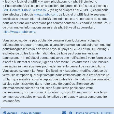
« leur », « logiciel phpBB », « www.phpbb.com », « phpBB Limited »,
« Équipes phpBB ») qui est un script libre de forum, déclaré sous la licence «
GNU General Public License v2
» (désigné ci-après par « GPL ») et qui peut
être téléchargé depuis
www.phpbb.com
. Le logiciel phpBB facilite seulement
les discussions sur Internet. phpBB Limited n’est pas responsable de ce que
nous acceptons ou n’acceptons pas comme contenu ou conduite permis. Pour
de plus amples informations au sujet de phpBB, veuillez consulter :
https://www.phpbb.com/
.
Vous acceptez de ne pas publier de contenu abusif, obscène, vulgaire,
diffamatoire, choquant, menaçant, à caractère sexuel ou tout autre contenu qui
peut transgresser les lois de votre pays, du pays où « Le Forum Du Bowling »
est hébergé ou les lois internationales. Le faire peut vous mener à un
bannissement immédiat et permanent, avec une notification à votre fournisseur
d’accès à Internet si nous le jugeons nécessaire. Les adresses IP de tous les
messages sont enregistrées pour aider au renforcement de ces conditions.
Vous acceptez que « Le Forum Du Bowling » supprime, modifie, déplace ou
verrouille n’importe quel sujet lorsque nous estimons que cela est nécessaire.
En tant que membre, vous acceptez que toutes les informations que vous avez
saisies soient stockées dans notre base de données. Bien que ces
informations ne soient pas diffusées à une tierce partie sans votre
consentement, ni « Le Forum Du Bowling », ni phpBB ne pourront être tenus
comme responsables en cas de tentative de piratage visant à compromettre
les données.
Accueil
Index du forum
Heures au format
UTC+02:00