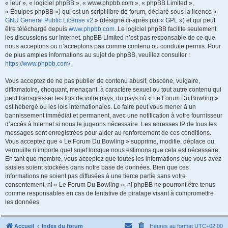
« leur », « logiciel phpBB », « www.phpbb.com », « phpBB Limited »,
« Équipes phpBB ») qui est un script libre de forum, déclaré sous la licence «
GNU General Public License v2
» (désigné ci-après par « GPL ») et qui peut
être téléchargé depuis
www.phpbb.com
. Le logiciel phpBB facilite seulement
les discussions sur Internet. phpBB Limited n’est pas responsable de ce que
nous acceptons ou n’acceptons pas comme contenu ou conduite permis. Pour
de plus amples informations au sujet de phpBB, veuillez consulter :
https://www.phpbb.com/
.
Vous acceptez de ne pas publier de contenu abusif, obscène, vulgaire,
diffamatoire, choquant, menaçant, à caractère sexuel ou tout autre contenu qui
peut transgresser les lois de votre pays, du pays où « Le Forum Du Bowling »
est hébergé ou les lois internationales. Le faire peut vous mener à un
bannissement immédiat et permanent, avec une notification à votre fournisseur
d’accès à Internet si nous le jugeons nécessaire. Les adresses IP de tous les
messages sont enregistrées pour aider au renforcement de ces conditions.
Vous acceptez que « Le Forum Du Bowling » supprime, modifie, déplace ou
verrouille n’importe quel sujet lorsque nous estimons que cela est nécessaire.
En tant que membre, vous acceptez que toutes les informations que vous avez
saisies soient stockées dans notre base de données. Bien que ces
informations ne soient pas diffusées à une tierce partie sans votre
consentement, ni « Le Forum Du Bowling », ni phpBB ne pourront être tenus
comme responsables en cas de tentative de piratage visant à compromettre
les données.
Accueil
Index du forum
Heures au format
UTC+02:00