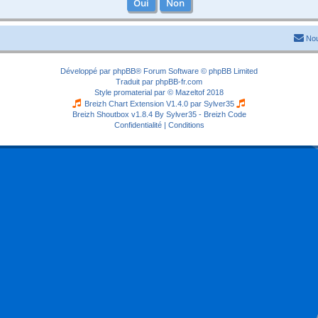
Nou
Développé par
phpBB
® Forum Software © phpBB Limited
Traduit par
phpBB-fr.com
Style
promaterial
par ©
Mazeltof
2018
Breizh Chart Extension V1.4.0 par
Sylver35
Breizh Shoutbox v1.8.4
By Sylver35 - Breizh Code
Confidentialité
|
Conditions