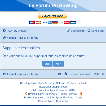
Le Forum Du Bowling
FAQ
Arcade
S’enregistrer
Connexion
Accueil
Index du forum
Supprimer les cookies
Êtes-vous sûr de vouloir supprimer tous les cookies de ce forum ?
Accueil
Index du forum
Heures au format
UTC+02:00
Développé par
phpBB
® Forum Software © phpBB Limited
Traduit par
phpBB-fr.com
Style
promaterial
par ©
Mazeltof
2018
Breizh Chart Extension V1.4.0 par
Sylver35
Breizh Shoutbox v1.8.4
By Sylver35 - Breizh Code
Confidentialité
|
Conditions