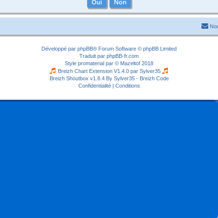
Nou
Développé par
phpBB
® Forum Software © phpBB Limited
Traduit par
phpBB-fr.com
Style
promaterial
par ©
Mazeltof
2018
Breizh Chart Extension V1.4.0 par
Sylver35
Breizh Shoutbox v1.8.4
By Sylver35 - Breizh Code
Confidentialité
|
Conditions