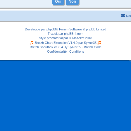
Nou
Développé par
phpBB
® Forum Software © phpBB Limited
Traduit par
phpBB-fr.com
Style
promaterial
par ©
Mazeltof
2018
Breizh Chart Extension V1.4.0 par
Sylver35
Breizh Shoutbox v1.8.4
By Sylver35 - Breizh Code
Confidentialité
|
Conditions