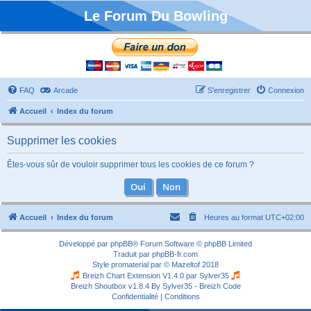
Le Forum Du Bowling
FAQ
Arcade
S’enregistrer
Connexion
Accueil
Index du forum
Supprimer les cookies
Êtes-vous sûr de vouloir supprimer tous les cookies de ce forum ?
Accueil
Index du forum
Heures au format
UTC+02:00
Développé par
phpBB
® Forum Software © phpBB Limited
Traduit par
phpBB-fr.com
Style
promaterial
par ©
Mazeltof
2018
Breizh Chart Extension V1.4.0 par
Sylver35
Breizh Shoutbox v1.8.4
By Sylver35 - Breizh Code
Confidentialité
|
Conditions