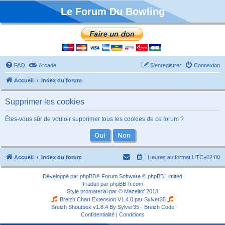
Le Forum Du Bowling
FAQ
Arcade
S’enregistrer
Connexion
Accueil
Index du forum
Supprimer les cookies
Êtes-vous sûr de vouloir supprimer tous les cookies de ce forum ?
Accueil
Index du forum
Heures au format
UTC+02:00
Développé par
phpBB
® Forum Software © phpBB Limited
Traduit par
phpBB-fr.com
Style
promaterial
par ©
Mazeltof
2018
Breizh Chart Extension V1.4.0 par
Sylver35
Breizh Shoutbox v1.8.4
By Sylver35 - Breizh Code
Confidentialité
|
Conditions