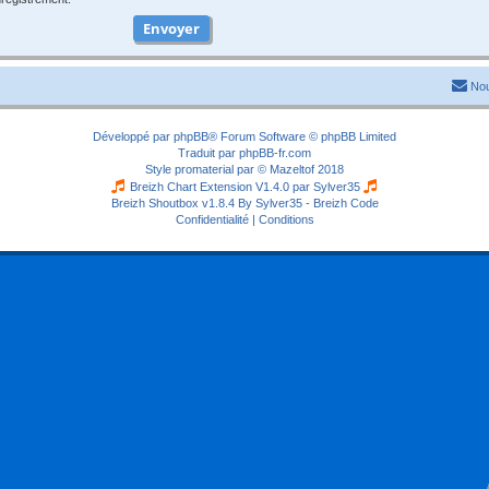
Nou
Développé par
phpBB
® Forum Software © phpBB Limited
Traduit par
phpBB-fr.com
Style
promaterial
par ©
Mazeltof
2018
Breizh Chart Extension V1.4.0 par
Sylver35
Breizh Shoutbox v1.8.4
By Sylver35 - Breizh Code
Confidentialité
|
Conditions