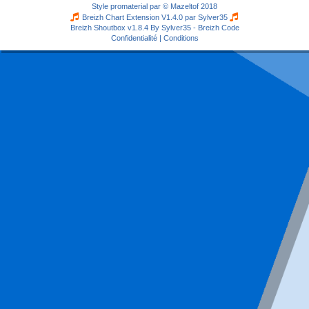
Style
promaterial
par ©
Mazeltof
2018
Breizh Chart Extension V1.4.0 par
Sylver35
Breizh Shoutbox v1.8.4
By Sylver35 - Breizh Code
Confidentialité
|
Conditions