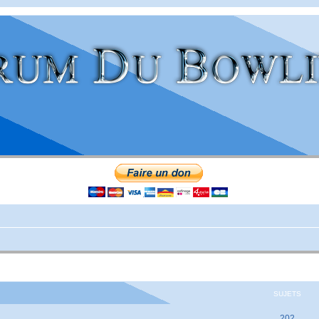
SUJETS
202