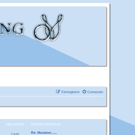
S’enregistrer
Connexion
MESSAGES
DERNIER MESSAGE
Re: Mutation .....
1345