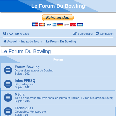
Le Forum Du Bowling
FAQ
Arcade
S’enregistrer
Connexion
Accueil
Index du forum
Le Forum Du Bowling
Le Forum Du Bowling
Forum
Forum Bowling
Discussions autour du Bowling
Sujets :
202
Infos FFBSQ
BIF, Listing, etc.
Sujets :
162
Média
Tout ce que vous trouvez dans les journaux, radios, TV (on à le droit de rêver)
Sujets :
205
Techniques
Gestuelles, Mentales etc...
Sujets :
10