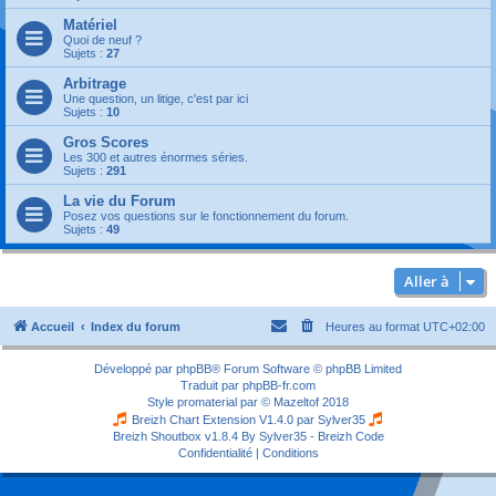
Matériel
Quoi de neuf ?
Sujets :
27
Arbitrage
Une question, un litige, c'est par ici
Sujets :
10
Gros Scores
Les 300 et autres énormes séries.
Sujets :
291
La vie du Forum
Posez vos questions sur le fonctionnement du forum.
Sujets :
49
Aller à
Accueil
Index du forum
Heures au format
UTC+02:00
Développé par
phpBB
® Forum Software © phpBB Limited
Traduit par
phpBB-fr.com
Style
promaterial
par ©
Mazeltof
2018
Breizh Chart Extension V1.4.0 par
Sylver35
Breizh Shoutbox v1.8.4
By Sylver35 - Breizh Code
Confidentialité
|
Conditions