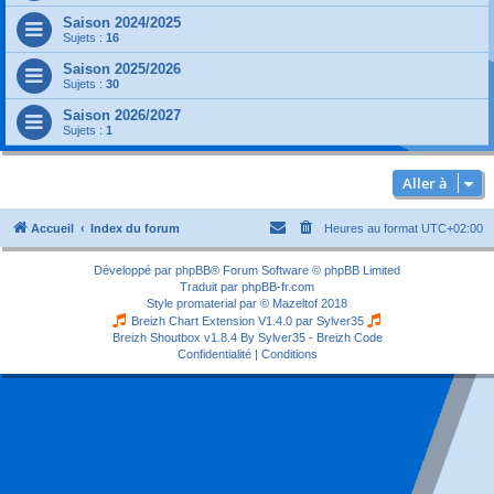
Saison 2024/2025
Sujets :
16
Saison 2025/2026
Sujets :
30
Saison 2026/2027
Sujets :
1
Aller à
Accueil
Index du forum
Heures au format
UTC+02:00
Développé par
phpBB
® Forum Software © phpBB Limited
Traduit par
phpBB-fr.com
Style
promaterial
par ©
Mazeltof
2018
Breizh Chart Extension V1.4.0 par
Sylver35
Breizh Shoutbox v1.8.4
By Sylver35 - Breizh Code
Confidentialité
|
Conditions