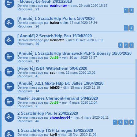
- Moussy-Le-Neuf- 24/11/2019
Dernier message par
patrhunter
«
sam. 29 août 2020 16:53
Réponses :
21
1
2
[Annulé] 1 Scratch/Hdp Pertuis 5/07/2020
Dernier message par
balou
«
dim. 17 mai 2020 13:34
Réponses :
26
1
2
[ Annulé] 2 Scratch/Hdp Pau 19/04/2020
Dernier message par
Henriette
«
mer. 15 avr. 2020 18:31
Réponses :
40
1
2
3
[Annulé] 1 Scratch/Hdp Brunswick PEP'S Boussy 10/05/2020
Dernier message par
Jct89
«
ven. 10 avr. 2020 18:37
Réponses :
12
[Reporté] ISBT Wittelsheim 5/04/2020
Dernier message par
sst
«
mer. 18 mars 2020 13:02
Réponses :
4
[Annulé] 3.2.1 Mixte Hdp BC Jalles 19/04/2020
Dernier message par
bibi33
«
dim. 15 mars 2020 12:19
Réponses :
14
Master Jeunes Clermont-Ferrand 5/04/2020
Dernier message par
Jct89
«
mer. 4 mars 2020 12:04
Réponses :
2
2 Scratch/Hdp Pau le 23/02/2020
Dernier message par
chouchou64
«
mer. 4 mars 2020 08:11
Réponses :
46
1
2
3
4
1 Scratch/Hdp TISH Limoges 16/02/2020
Dernier message par
ktyB
«
mar. 18 févr. 2020 11:09