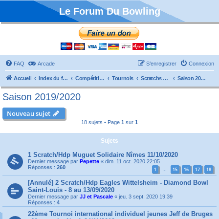
Le Forum Du Bowling
FAQ
Arcade
S’enregistrer
Connexion
Accueil
Index du forum
Compétitions
Tournois
Scratchs et Internationaux
Saison 2019/2020
Saison 2019/2020
Nouveau sujet
18 sujets • Page
1
sur
1
Sujets
1 Scratch/Hdp Muguet Solidaire Nîmes 11/10/2020
Dernier message par
Pepette
«
dim. 11 oct. 2020 22:05
Réponses :
260
1
15
16
17
18
…
[Annulé] 2 Scratch/Hdp Eagles Wittelsheim - Diamond Bowl
Saint-Louis - 8 au 13/09/2020
Dernier message par
JJ et Pascale
«
jeu. 3 sept. 2020 19:39
Réponses :
4
22ème Tournoi international individuel jeunes Jeff de Bruges