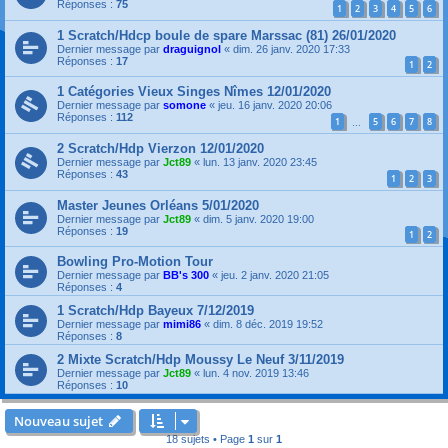
Réponses :
75
1
2
3
4
5
6
1 Scratch/Hdcp boule de spare Marssac (81) 26/01/2020
Dernier message par
draguignol
«
dim. 26 janv. 2020 17:33
Réponses :
17
1
2
1 Catégories Vieux Singes Nîmes 12/01/2020
Dernier message par
somone
«
jeu. 16 janv. 2020 20:06
Réponses :
112
1
5
6
7
8
…
2 Scratch/Hdp Vierzon 12/01/2020
Dernier message par
Jct89
«
lun. 13 janv. 2020 23:45
Réponses :
43
1
2
3
Master Jeunes Orléans 5/01/2020
Dernier message par
Jct89
«
dim. 5 janv. 2020 19:00
Réponses :
19
1
2
Bowling Pro-Motion Tour
Dernier message par
BB's 300
«
jeu. 2 janv. 2020 21:05
Réponses :
4
1 Scratch/Hdp Bayeux 7/12/2019
Dernier message par
mimi86
«
dim. 8 déc. 2019 19:52
Réponses :
8
2 Mixte Scratch/Hdp Moussy Le Neuf 3/11/2019
Dernier message par
Jct89
«
lun. 4 nov. 2019 13:46
Réponses :
10
Nouveau sujet
18 sujets • Page
1
sur
1