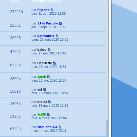
VUES
DERNIER MESSAGE
par
Pepette
1373910
dim. 11 oct. 2020 22:05
par
JJ et Pascale
22581
jeu. 3 sept. 2020 19:39
par
patrhunter
38335
sam. 29 août 2020 16:53
par
balou
47651
dim. 17 mai 2020 13:34
par
Henriette
62299
mer. 15 avr. 2020 18:31
par
Jct89
26004
ven. 10 avr. 2020 18:37
par
sst
16813
mer. 18 mars 2020 13:02
par
bibi33
26052
dim. 15 mars 2020 12:19
par
Jct89
14861
mer. 4 mars 2020 12:04
par
chouchou64
67983
mer. 4 mars 2020 08:11