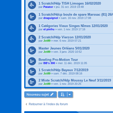
1 Scratch/Hdp TISH Limoges 16/02/2020
par
Patator
»
jeu. 31 oct. 2019 19:48
1 Scratch/Hdcp boule de spare Marssac (81) 26/
par
draguignol
»
sam. 16 nov. 2019 17:08
1 Catégories Vieux Singes Nîmes 12/01/2020
par
el pinfru
»
ven. 1 nov. 2019 17:16
2 Scratch/Hdp Vierzon 12/01/2020
par
Jct89
»
mer. 6 nov. 2019 07:21
Master Jeunes Orléans 5/01/2020
par
Jct89
»
ven. 3 janv. 2020 10:52
Bowling Pro-Motion Tour
par
BB's 300
»
mer. 11 déc. 2019 11:05
1 Scratch/Hdp Bayeux 7/12/2019
par
Jct89
»
sam. 7 déc. 2019 08:16
2 Mixte Scratch/Hdp Moussy Le Neuf 3/11/2019
par
Jct89
»
ven. 1 nov. 2019 20:25
Nouveau sujet
Retourner à l’index du forum