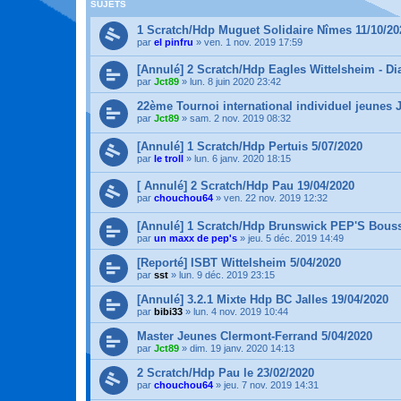
SUJETS
1 Scratch/Hdp Muguet Solidaire Nîmes 11/10/20
par
el pinfru
»
ven. 1 nov. 2019 17:59
[Annulé] 2 Scratch/Hdp Eagles Wittelsheim - Di
par
Jct89
»
lun. 8 juin 2020 23:42
22ème Tournoi international individuel jeunes 
par
Jct89
»
sam. 2 nov. 2019 08:32
[Annulé] 1 Scratch/Hdp Pertuis 5/07/2020
par
le troll
»
lun. 6 janv. 2020 18:15
[ Annulé] 2 Scratch/Hdp Pau 19/04/2020
par
chouchou64
»
ven. 22 nov. 2019 12:32
[Annulé] 1 Scratch/Hdp Brunswick PEP'S Bouss
par
un maxx de pep's
»
jeu. 5 déc. 2019 14:49
[Reporté] ISBT Wittelsheim 5/04/2020
par
sst
»
lun. 9 déc. 2019 23:15
[Annulé] 3.2.1 Mixte Hdp BC Jalles 19/04/2020
par
bibi33
»
lun. 4 nov. 2019 10:44
Master Jeunes Clermont-Ferrand 5/04/2020
par
Jct89
»
dim. 19 janv. 2020 14:13
2 Scratch/Hdp Pau le 23/02/2020
par
chouchou64
»
jeu. 7 nov. 2019 14:31