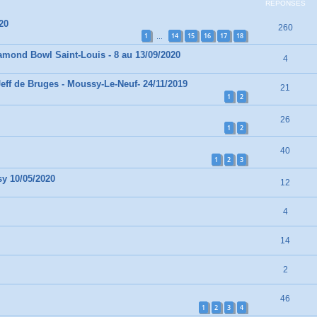
RÉPONSES
20
260
1
14
15
16
17
18
…
amond Bowl Saint-Louis - 8 au 13/09/2020
4
Jeff de Bruges - Moussy-Le-Neuf- 24/11/2019
21
1
2
26
1
2
40
1
2
3
y 10/05/2020
12
4
14
2
46
1
2
3
4