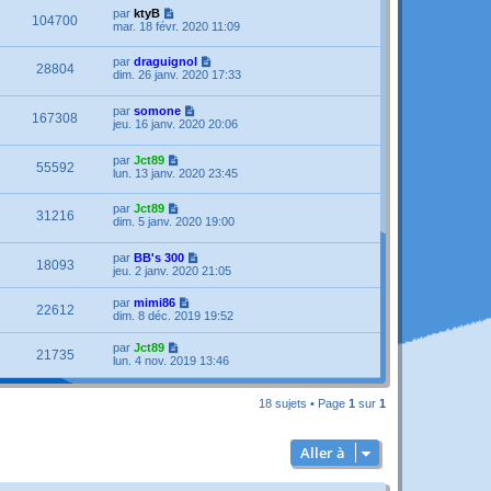
par
ktyB
104700
mar. 18 févr. 2020 11:09
par
draguignol
28804
dim. 26 janv. 2020 17:33
par
somone
167308
jeu. 16 janv. 2020 20:06
par
Jct89
55592
lun. 13 janv. 2020 23:45
par
Jct89
31216
dim. 5 janv. 2020 19:00
par
BB's 300
18093
jeu. 2 janv. 2020 21:05
par
mimi86
22612
dim. 8 déc. 2019 19:52
par
Jct89
21735
lun. 4 nov. 2019 13:46
18 sujets • Page
1
sur
1
Aller à