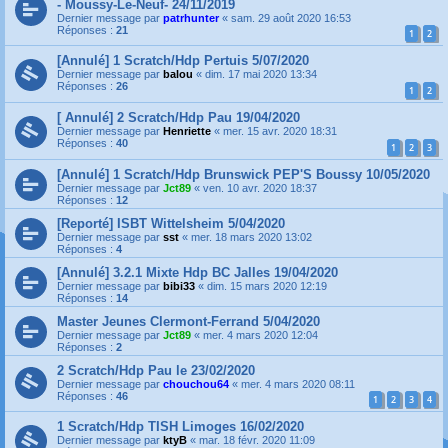
- Moussy-Le-Neuf- 24/11/2019
Dernier message par
patrhunter
«
sam. 29 août 2020 16:53
Réponses :
21
1
2
[Annulé] 1 Scratch/Hdp Pertuis 5/07/2020
Dernier message par
balou
«
dim. 17 mai 2020 13:34
Réponses :
26
1
2
[ Annulé] 2 Scratch/Hdp Pau 19/04/2020
Dernier message par
Henriette
«
mer. 15 avr. 2020 18:31
Réponses :
40
1
2
3
[Annulé] 1 Scratch/Hdp Brunswick PEP'S Boussy 10/05/2020
Dernier message par
Jct89
«
ven. 10 avr. 2020 18:37
Réponses :
12
[Reporté] ISBT Wittelsheim 5/04/2020
Dernier message par
sst
«
mer. 18 mars 2020 13:02
Réponses :
4
[Annulé] 3.2.1 Mixte Hdp BC Jalles 19/04/2020
Dernier message par
bibi33
«
dim. 15 mars 2020 12:19
Réponses :
14
Master Jeunes Clermont-Ferrand 5/04/2020
Dernier message par
Jct89
«
mer. 4 mars 2020 12:04
Réponses :
2
2 Scratch/Hdp Pau le 23/02/2020
Dernier message par
chouchou64
«
mer. 4 mars 2020 08:11
Réponses :
46
1
2
3
4
1 Scratch/Hdp TISH Limoges 16/02/2020
Dernier message par
ktyB
«
mar. 18 févr. 2020 11:09