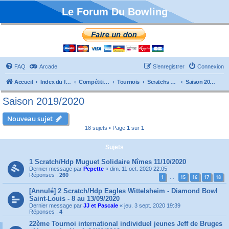
Le Forum Du Bowling
FAQ
Arcade
S’enregistrer
Connexion
Accueil
Index du forum
Compétitions
Tournois
Scratchs et Internationaux
Saison 2019/2020
Saison 2019/2020
Nouveau sujet
18 sujets • Page
1
sur
1
Sujets
1 Scratch/Hdp Muguet Solidaire Nîmes 11/10/2020
Dernier message par
Pepette
«
dim. 11 oct. 2020 22:05
Réponses :
260
1
15
16
17
18
…
[Annulé] 2 Scratch/Hdp Eagles Wittelsheim - Diamond Bowl
Saint-Louis - 8 au 13/09/2020
Dernier message par
JJ et Pascale
«
jeu. 3 sept. 2020 19:39
Réponses :
4
22ème Tournoi international individuel jeunes Jeff de Bruges