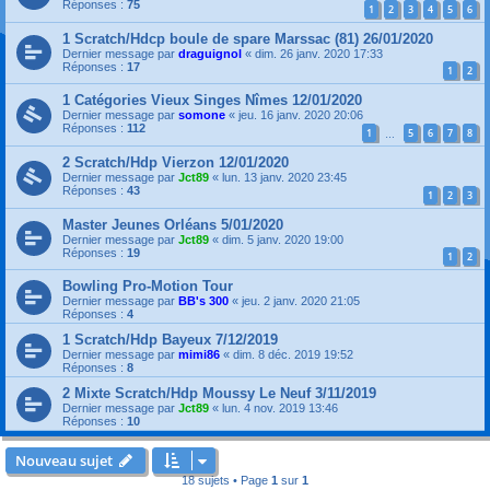
Réponses :
75
1
2
3
4
5
6
1 Scratch/Hdcp boule de spare Marssac (81) 26/01/2020
Dernier message par
draguignol
«
dim. 26 janv. 2020 17:33
Réponses :
17
1
2
1 Catégories Vieux Singes Nîmes 12/01/2020
Dernier message par
somone
«
jeu. 16 janv. 2020 20:06
Réponses :
112
1
5
6
7
8
…
2 Scratch/Hdp Vierzon 12/01/2020
Dernier message par
Jct89
«
lun. 13 janv. 2020 23:45
Réponses :
43
1
2
3
Master Jeunes Orléans 5/01/2020
Dernier message par
Jct89
«
dim. 5 janv. 2020 19:00
Réponses :
19
1
2
Bowling Pro-Motion Tour
Dernier message par
BB's 300
«
jeu. 2 janv. 2020 21:05
Réponses :
4
1 Scratch/Hdp Bayeux 7/12/2019
Dernier message par
mimi86
«
dim. 8 déc. 2019 19:52
Réponses :
8
2 Mixte Scratch/Hdp Moussy Le Neuf 3/11/2019
Dernier message par
Jct89
«
lun. 4 nov. 2019 13:46
Réponses :
10
Nouveau sujet
18 sujets • Page
1
sur
1