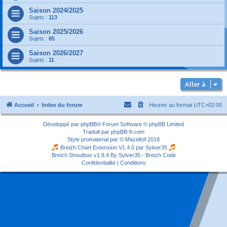
Saison 2024/2025
Sujets :
113
Saison 2025/2026
Sujets :
85
Saison 2026/2027
Sujets :
11
Aller à
Accueil
Index du forum
Heures au format
UTC+02:00
Développé par
phpBB
® Forum Software © phpBB Limited
Traduit par
phpBB-fr.com
Style
promaterial
par ©
Mazeltof
2018
Breizh Chart Extension V1.4.0 par
Sylver35
Breizh Shoutbox v1.8.4
By Sylver35 - Breizh Code
Confidentialité
|
Conditions