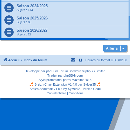
Saison 2024/2025
Sujets :
113
Saison 2025/2026
Sujets :
85
Saison 2026/2027
Sujets :
11
Aller à
Accueil
Index du forum
Heures au format
UTC+02:00
Développé par
phpBB
® Forum Software © phpBB Limited
Traduit par
phpBB-fr.com
Style
promaterial
par ©
Mazeltof
2018
Breizh Chart Extension V1.4.0 par
Sylver35
Breizh Shoutbox v1.8.4
By Sylver35 - Breizh Code
Confidentialité
|
Conditions