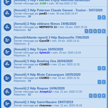
[Annulé] 5 Hdp Petersen Enjoy Avermes 28/06/2020
Dernier message par
Jct89
«
sam. 30 mai 2020 17:52
[Annulé] 3 Hdp Petersen Claude Genest - Toulon - 5/07/2020
Dernier message par
jsm83
«
sam. 30 mai 2020 16:47
Réponses :
28
1
2
[Annulé] 2 Hdp vétérans Nimes 14/06/2020
Dernier message par
MEPHISTO 13
«
mer. 29 avr. 2020 15:19
Réponses :
62
1
2
3
4
5
[Annulé/Attente report] 3 Hdp Barjouville 7/06/2020
Dernier message par
Gyuri28
«
mer. 29 avr. 2020 13:11
Réponses :
2
[Annulé] 1 Hdp Troyes 10/05/2020
Dernier message par
Sylvie10
«
sam. 25 avr. 2020 13:24
Réponses :
3
[Annulé] 5 Hdp Bowling One 26/04/2020
Dernier message par
CGMEO
«
mer. 22 avr. 2020 11:33
Réponses :
29
1
2
[Annulé] 4 Hdp Mixte Caissargues 10/05/2020
Dernier message par
CGMEO
«
mer. 22 avr. 2020 11:31
Réponses :
19
1
2
[Annulé] 2 Hdp Roques 14/06/2020
Dernier message par
Joseph12
«
mar. 21 avr. 2020 17:25
Réponses :
52
1
2
3
4
[Annulé] 1 Hdp Saint-Nazaire 19/07/2019
Dernier message par
chauveau
«
mar. 21 avr. 2020 16:18