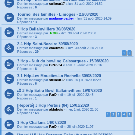
Dernier message par
strikeur17
«
lun. 31 août 2020 14:52
Réponses :
6
Tournoi des familles - Limoges - 23/08/2020
Dernier message par
madame patber
«
lun. 31 août 2020 14:39
Réponses :
3
3 Hdp Ballainvilliers 30/08/2020
Dernier message par
Jct89
«
dim. 30 août 2020 23:58
Réponses :
3
2.4 Hdp Saint-Nazaire 30/08/2020
Dernier message par
chauveau
«
dim. 30 août 2020 21:08
Réponses :
29
1
2
3 Hdp - Nuit du bowling Caissargues - 15/08/2020
Dernier message par
BP43-34
«
sam. 15 août 2020 19:16
Réponses :
8
3.1 Hdp-Les Mouettes-La Rochelle 30/08/2020
Dernier message par
strikeur17
«
lun. 20 juil. 2020 10:29
Réponses :
6
🎳 3 Hdp Extra Bowl Ballainvilliers 19/07/2020
Dernier message par
PatD
«
dim. 19 juil. 2020 22:45
Réponses :
1
[Reporté] 3 Hdp Pertuis (84) 15/03/2020
Dernier message par
aldubois
«
mer. 1 juil. 2020 21:50
Réponses :
68
1
2
3
4
5
1 Hdp Challans 14/07/2020
Dernier message par
PatD
«
dim. 28 juin 2020 11:07