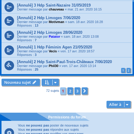
[Annulé] 3 Hdp Saint-Nazaire 31/05/2019
Dernier message par
chauveau
«
mar. 21 avr. 2020 16:15
[Annulé] 2 Hdp Limoges 7/06/2020
Dernier message par
Motivman
«
sam. 18 avr. 2020 16:28
Réponses :
13
[Annulé] 2 Hdp Limoges 28/06/2020
Dernier message par
Patator
«
sam. 18 avr. 2020 13:08
Réponses :
7
[Annulé] 1 Hdp Féminin Agen 21/05/2020
Dernier message par
Vecis
«
ven. 17 avr. 2020 18:57
Réponses :
3
[Annulé] 2 Hdp Saint-Paul-Trois-Châteaux 7/06/2020
Dernier message par
Phil30
«
ven. 17 avr. 2020 13:14
Réponses :
25
1
2
Nouveau sujet
1
2
3
Suivante
72 sujets
Aller à
Permissions du forum
Vous
ne pouvez pas
poster de nouveaux sujets
Vous
ne pouvez pas
répondre aux sujets
Vous
ne pouvez pas
modifier vos messages