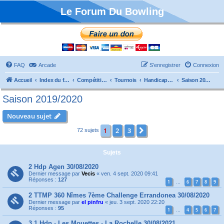
Le Forum Du Bowling
FAQ
Arcade
S’enregistrer
Connexion
Accueil
Index du forum
Compétitions
Tournois
Handicaps et TTMP
Saison 2019/2020
Saison 2019/2020
Nouveau sujet
1
2
3
Suivante
72 sujets
Sujets
2 Hdp Agen 30/08/2020
Dernier message par
Vecis
«
ven. 4 sept. 2020 09:41
Réponses :
127
1
6
7
8
9
…
2 TTMP 360 Nîmes 7ème Challenge Errandonea 30/08/2020
Dernier message par
el pinfru
«
jeu. 3 sept. 2020 22:20
Réponses :
95
1
4
5
6
7
…
3.1 Hdp - Les Mouettes - La Rochelle 30/08/2021