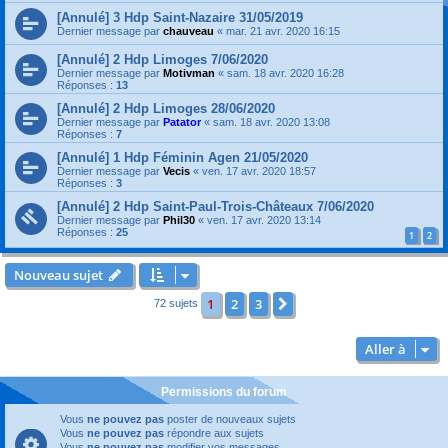
[Annulé] 3 Hdp Saint-Nazaire 31/05/2019
Dernier message par
chauveau
«
mar. 21 avr. 2020 16:15
[Annulé] 2 Hdp Limoges 7/06/2020
Dernier message par
Motivman
«
sam. 18 avr. 2020 16:28
Réponses :
13
[Annulé] 2 Hdp Limoges 28/06/2020
Dernier message par
Patator
«
sam. 18 avr. 2020 13:08
Réponses :
7
[Annulé] 1 Hdp Féminin Agen 21/05/2020
Dernier message par
Vecis
«
ven. 17 avr. 2020 18:57
Réponses :
3
[Annulé] 2 Hdp Saint-Paul-Trois-Châteaux 7/06/2020
Dernier message par
Phil30
«
ven. 17 avr. 2020 13:14
Réponses :
25
1
2
Nouveau sujet
1
2
3
Suivante
72 sujets
Aller à
Permissions du forum
Vous
ne pouvez pas
poster de nouveaux sujets
Vous
ne pouvez pas
répondre aux sujets
Vous
ne pouvez pas
modifier vos messages