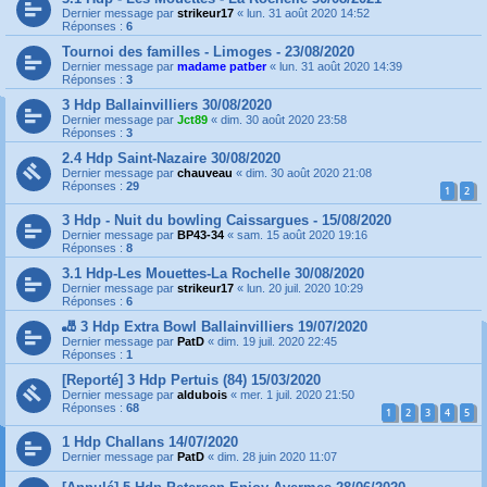
Dernier message par
strikeur17
«
lun. 31 août 2020 14:52
Réponses :
6
Tournoi des familles - Limoges - 23/08/2020
Dernier message par
madame patber
«
lun. 31 août 2020 14:39
Réponses :
3
3 Hdp Ballainvilliers 30/08/2020
Dernier message par
Jct89
«
dim. 30 août 2020 23:58
Réponses :
3
2.4 Hdp Saint-Nazaire 30/08/2020
Dernier message par
chauveau
«
dim. 30 août 2020 21:08
Réponses :
29
1
2
3 Hdp - Nuit du bowling Caissargues - 15/08/2020
Dernier message par
BP43-34
«
sam. 15 août 2020 19:16
Réponses :
8
3.1 Hdp-Les Mouettes-La Rochelle 30/08/2020
Dernier message par
strikeur17
«
lun. 20 juil. 2020 10:29
Réponses :
6
🎳 3 Hdp Extra Bowl Ballainvilliers 19/07/2020
Dernier message par
PatD
«
dim. 19 juil. 2020 22:45
Réponses :
1
[Reporté] 3 Hdp Pertuis (84) 15/03/2020
Dernier message par
aldubois
«
mer. 1 juil. 2020 21:50
Réponses :
68
1
2
3
4
5
1 Hdp Challans 14/07/2020
Dernier message par
PatD
«
dim. 28 juin 2020 11:07