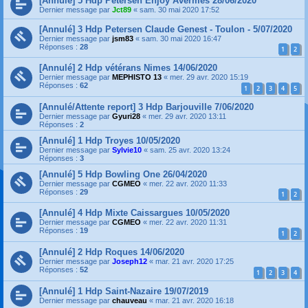
[Annulé] 5 Hdp Petersen Enjoy Avermes 28/06/2020
Dernier message par
Jct89
«
sam. 30 mai 2020 17:52
[Annulé] 3 Hdp Petersen Claude Genest - Toulon - 5/07/2020
Dernier message par
jsm83
«
sam. 30 mai 2020 16:47
Réponses :
28
1
2
[Annulé] 2 Hdp vétérans Nimes 14/06/2020
Dernier message par
MEPHISTO 13
«
mer. 29 avr. 2020 15:19
Réponses :
62
1
2
3
4
5
[Annulé/Attente report] 3 Hdp Barjouville 7/06/2020
Dernier message par
Gyuri28
«
mer. 29 avr. 2020 13:11
Réponses :
2
[Annulé] 1 Hdp Troyes 10/05/2020
Dernier message par
Sylvie10
«
sam. 25 avr. 2020 13:24
Réponses :
3
[Annulé] 5 Hdp Bowling One 26/04/2020
Dernier message par
CGMEO
«
mer. 22 avr. 2020 11:33
Réponses :
29
1
2
[Annulé] 4 Hdp Mixte Caissargues 10/05/2020
Dernier message par
CGMEO
«
mer. 22 avr. 2020 11:31
Réponses :
19
1
2
[Annulé] 2 Hdp Roques 14/06/2020
Dernier message par
Joseph12
«
mar. 21 avr. 2020 17:25
Réponses :
52
1
2
3
4
[Annulé] 1 Hdp Saint-Nazaire 19/07/2019
Dernier message par
chauveau
«
mar. 21 avr. 2020 16:18