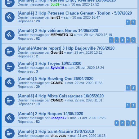
[Annulé] 5 Hdp Petersen Enjoy Avermes 28/06/2020
Dernier message par
Jct89
«
sam. 30 mai 2020 17:52
[Annulé] 3 Hdp Petersen Claude Genest - Toulon - 5/07/2020
Dernier message par
jsm83
«
sam. 30 mai 2020 16:47
Réponses :
28
1
2
[Annulé] 2 Hdp vétérans Nimes 14/06/2020
Dernier message par
MEPHISTO 13
«
mer. 29 avr. 2020 15:19
Réponses :
62
1
2
3
4
5
[Annulé/Attente report] 3 Hdp Barjouville 7/06/2020
Dernier message par
Gyuri28
«
mer. 29 avr. 2020 13:11
Réponses :
2
[Annulé] 1 Hdp Troyes 10/05/2020
Dernier message par
Sylvie10
«
sam. 25 avr. 2020 13:24
Réponses :
3
[Annulé] 5 Hdp Bowling One 26/04/2020
Dernier message par
CGMEO
«
mer. 22 avr. 2020 11:33
Réponses :
29
1
2
[Annulé] 4 Hdp Mixte Caissargues 10/05/2020
Dernier message par
CGMEO
«
mer. 22 avr. 2020 11:31
Réponses :
19
1
2
[Annulé] 2 Hdp Roques 14/06/2020
Dernier message par
Joseph12
«
mar. 21 avr. 2020 17:25
Réponses :
52
1
2
3
4
[Annulé] 1 Hdp Saint-Nazaire 19/07/2019
Dernier message par
chauveau
«
mar. 21 avr. 2020 16:18