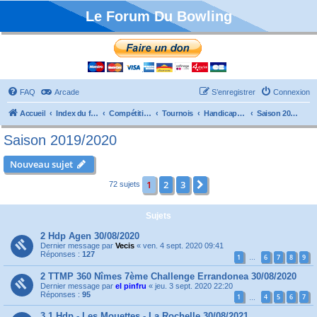
Le Forum Du Bowling
FAQ
Arcade
S’enregistrer
Connexion
Accueil
Index du forum
Compétitions
Tournois
Handicaps et TTMP
Saison 2019/2020
Saison 2019/2020
Nouveau sujet
1
2
3
Suivante
72 sujets
Sujets
2 Hdp Agen 30/08/2020
Dernier message par
Vecis
«
ven. 4 sept. 2020 09:41
Réponses :
127
1
6
7
8
9
…
2 TTMP 360 Nîmes 7ème Challenge Errandonea 30/08/2020
Dernier message par
el pinfru
«
jeu. 3 sept. 2020 22:20
Réponses :
95
1
4
5
6
7
…
3.1 Hdp - Les Mouettes - La Rochelle 30/08/2021