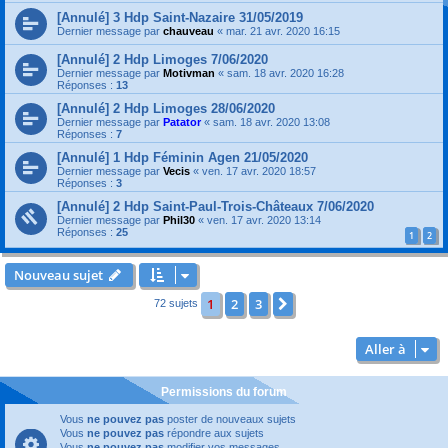
[Annulé] 3 Hdp Saint-Nazaire 31/05/2019
Dernier message par
chauveau
«
mar. 21 avr. 2020 16:15
[Annulé] 2 Hdp Limoges 7/06/2020
Dernier message par
Motivman
«
sam. 18 avr. 2020 16:28
Réponses :
13
[Annulé] 2 Hdp Limoges 28/06/2020
Dernier message par
Patator
«
sam. 18 avr. 2020 13:08
Réponses :
7
[Annulé] 1 Hdp Féminin Agen 21/05/2020
Dernier message par
Vecis
«
ven. 17 avr. 2020 18:57
Réponses :
3
[Annulé] 2 Hdp Saint-Paul-Trois-Châteaux 7/06/2020
Dernier message par
Phil30
«
ven. 17 avr. 2020 13:14
Réponses :
25
1
2
Nouveau sujet
1
2
3
Suivante
72 sujets
Aller à
Permissions du forum
Vous
ne pouvez pas
poster de nouveaux sujets
Vous
ne pouvez pas
répondre aux sujets
Vous
ne pouvez pas
modifier vos messages