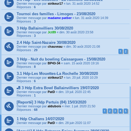
Dernier message par
strikeur17
«
lun. 31 août 2020 14:52
Réponses :
6
Tournoi des familles - Limoges - 23/08/2020
Dernier message par
madame patber
«
lun. 31 août 2020 14:39
Réponses :
3
3 Hdp Ballainvilliers 30/08/2020
Dernier message par
Jct89
«
dim. 30 août 2020 23:58
Réponses :
3
2.4 Hdp Saint-Nazaire 30/08/2020
Dernier message par
chauveau
«
dim. 30 août 2020 21:08
Réponses :
29
1
2
3 Hdp - Nuit du bowling Caissargues - 15/08/2020
Dernier message par
BP43-34
«
sam. 15 août 2020 19:16
Réponses :
8
3.1 Hdp-Les Mouettes-La Rochelle 30/08/2020
Dernier message par
strikeur17
«
lun. 20 juil. 2020 10:29
Réponses :
6
🎳 3 Hdp Extra Bowl Ballainvilliers 19/07/2020
Dernier message par
PatD
«
dim. 19 juil. 2020 22:45
Réponses :
1
[Reporté] 3 Hdp Pertuis (84) 15/03/2020
Dernier message par
aldubois
«
mer. 1 juil. 2020 21:50
Réponses :
68
1
2
3
4
5
1 Hdp Challans 14/07/2020
Dernier message par
PatD
«
dim. 28 juin 2020 11:07