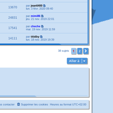
par
jean6400
13670
lun. 3 févr. 2020 09:40
par
mimi86
24831
jeu. 21 nov. 2019 22:01
par
cheche
17541
mar. 19 nov. 2019 11:59
par
titidby
14111
lun. 18 nov. 2019 19:39
1
2
Suivante
38 sujets
Aller à
s contacter
Supprimer les cookies
Heures au format
UTC+02:00