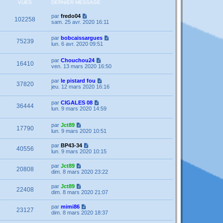
VUES
DERNIER MESSAGE
par
fredo04
102258
sam. 25 avr. 2020 16:11
par
bobcaissargues
75239
lun. 6 avr. 2020 09:51
par
Chouchou24
16410
ven. 13 mars 2020 16:50
par
le pistard fou
37820
jeu. 12 mars 2020 16:16
par
CIGALES 08
36444
lun. 9 mars 2020 14:59
par
Jct89
17790
lun. 9 mars 2020 10:51
par
BP43-34
40556
lun. 9 mars 2020 10:15
par
Jct89
20808
dim. 8 mars 2020 23:22
par
Jct89
22408
dim. 8 mars 2020 21:07
par
mimi86
23127
dim. 8 mars 2020 18:37