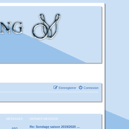
S’enregistrer
Connexion
MESSAGES
DERNIER MESSAGE
Re: Sondage saison 2019/2020 …
460