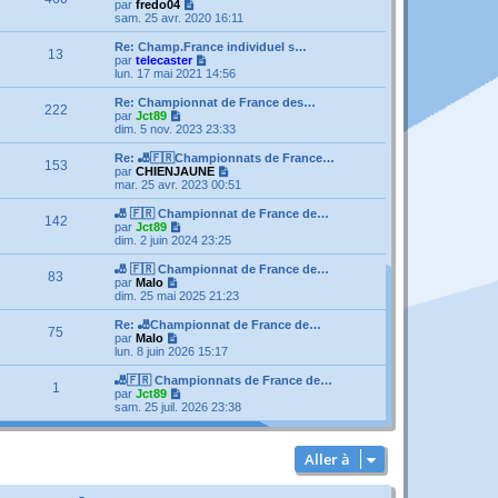
V
par
fredo04
o
sam. 25 avr. 2020 16:11
i
r
Re: Champ.France individuel s…
13
l
V
par
telecaster
e
o
lun. 17 mai 2021 14:56
d
i
e
r
Re: Championnat de France des…
222
r
l
V
par
Jct89
n
e
o
dim. 5 nov. 2023 23:33
i
d
i
e
e
r
Re: 🎳🇫🇷Championnats de France…
r
153
r
l
V
par
CHIENJAUNE
m
n
e
o
mar. 25 avr. 2023 00:51
e
i
d
i
s
e
e
r
🎳 🇫🇷 Championnat de France de…
s
r
142
r
l
V
par
Jct89
a
m
n
e
o
dim. 2 juin 2024 23:25
g
e
i
d
i
e
s
e
e
r
🎳 🇫🇷 Championnat de France de…
s
r
83
r
l
V
par
Malo
a
m
n
e
o
dim. 25 mai 2025 21:23
g
e
i
d
i
e
s
e
e
r
Re: 🎳Championnat de France de…
s
r
75
r
l
V
par
Malo
a
m
n
e
o
lun. 8 juin 2026 15:17
g
e
i
d
i
e
s
e
e
r
🎳🇫🇷 Championnats de France de…
s
r
1
r
l
V
par
Jct89
a
m
n
e
o
sam. 25 juil. 2026 23:38
g
e
i
d
i
e
s
e
e
r
s
r
r
l
a
m
Aller à
n
e
g
e
i
d
e
s
e
e
s
r