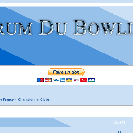
e France
Championnat Clubs
SUJETS
38