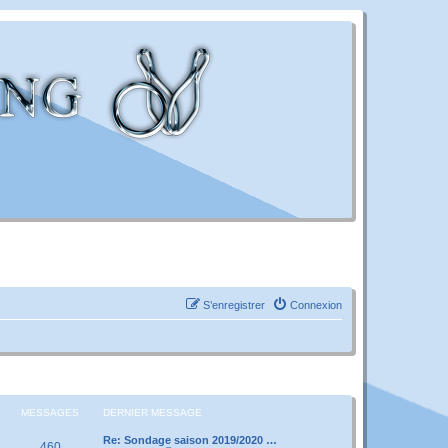
S’enregistrer
Connexion
MESSAGES
DERNIER MESSAGE
Re: Sondage saison 2019/2020 …
460