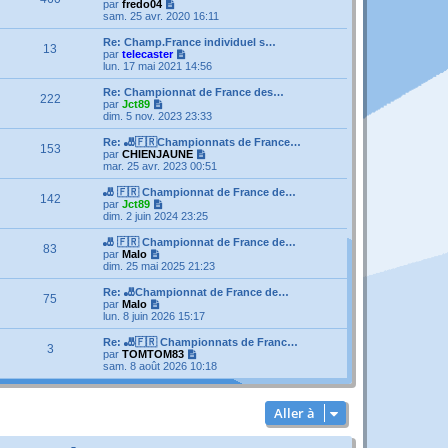
V
par
fredo04
o
sam. 25 avr. 2020 16:11
i
r
Re: Champ.France individuel s…
13
l
V
par
telecaster
e
o
lun. 17 mai 2021 14:56
d
i
e
r
Re: Championnat de France des…
222
r
l
V
par
Jct89
n
e
o
dim. 5 nov. 2023 23:33
i
d
i
e
e
r
Re: 🎳🇫🇷Championnats de France…
r
153
r
l
V
par
CHIENJAUNE
m
n
e
o
mar. 25 avr. 2023 00:51
e
i
d
i
s
e
e
r
🎳 🇫🇷 Championnat de France de…
s
r
142
r
l
V
par
Jct89
a
m
n
e
o
dim. 2 juin 2024 23:25
g
e
i
d
i
e
s
e
e
r
🎳 🇫🇷 Championnat de France de…
s
r
83
r
l
V
par
Malo
a
m
n
e
o
dim. 25 mai 2025 21:23
g
e
i
d
i
e
s
e
e
r
Re: 🎳Championnat de France de…
s
r
75
r
l
V
par
Malo
a
m
n
e
o
lun. 8 juin 2026 15:17
g
e
i
d
i
e
s
e
e
r
Re: 🎳🇫🇷 Championnats de Franc…
s
r
3
r
l
V
par
TOMTOM83
a
m
n
e
o
sam. 8 août 2026 10:18
g
e
i
d
i
e
s
e
e
r
s
r
r
l
a
m
Aller à
n
e
g
e
i
d
e
s
e
e
s
r