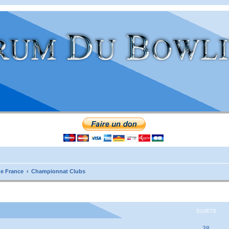
e France
Championnat Clubs
SUJETS
38