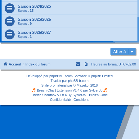
Saison 2024/2025
Sujets :
15
Saison 2025/2026
Sujets :
9
Saison 2026/2027
Sujets :
1
Aller à
Accueil
Index du forum
Heures au format
UTC+02:00
Développé par
phpBB
® Forum Software © phpBB Limited
Traduit par
phpBB-fr.com
Style
promaterial
par ©
Mazeltof
2018
Breizh Chart Extension V1.4.0 par
Sylver35
Breizh Shoutbox v1.8.4
By Sylver35 - Breizh Code
Confidentialité
|
Conditions