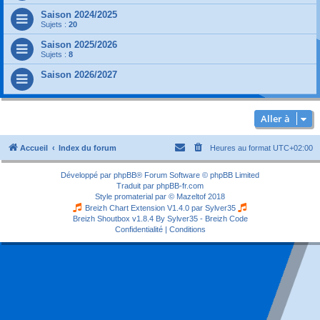
Saison 2024/2025
Sujets :
20
Saison 2025/2026
Sujets :
8
Saison 2026/2027
Aller à
Accueil
Index du forum
Heures au format
UTC+02:00
Développé par
phpBB
® Forum Software © phpBB Limited
Traduit par
phpBB-fr.com
Style
promaterial
par ©
Mazeltof
2018
Breizh Chart Extension V1.4.0 par
Sylver35
Breizh Shoutbox v1.8.4
By Sylver35 - Breizh Code
Confidentialité
|
Conditions