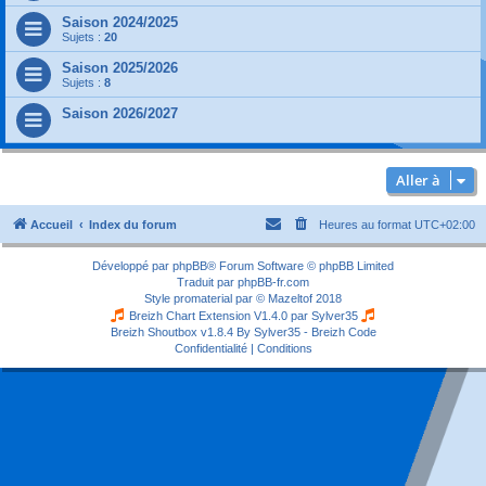
Saison 2024/2025
Sujets :
20
Saison 2025/2026
Sujets :
8
Saison 2026/2027
Aller à
Accueil
Index du forum
Heures au format
UTC+02:00
Développé par
phpBB
® Forum Software © phpBB Limited
Traduit par
phpBB-fr.com
Style
promaterial
par ©
Mazeltof
2018
Breizh Chart Extension V1.4.0 par
Sylver35
Breizh Shoutbox v1.8.4
By Sylver35 - Breizh Code
Confidentialité
|
Conditions