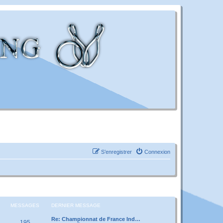
S’enregistrer
Connexion
MESSAGES
DERNIER MESSAGE
Re: Championnat de France Ind…
195