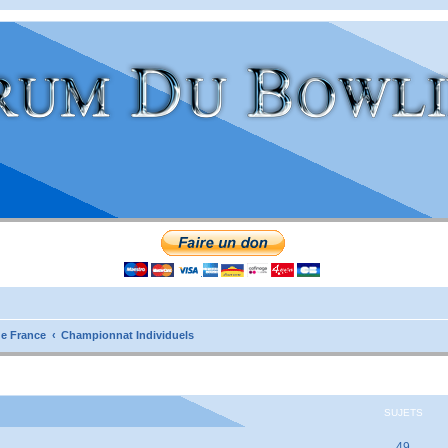
e France
Championnat Individuels
SUJETS
49