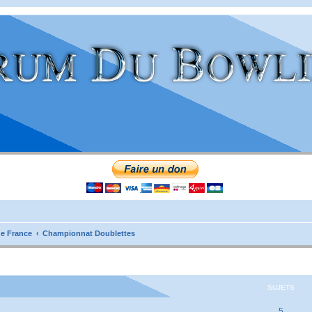
e France
Championnat Doublettes
SUJETS
5