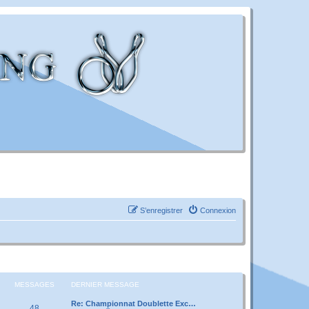
S’enregistrer
Connexion
MESSAGES
DERNIER MESSAGE
Re: Championnat Doublette Exc…
48