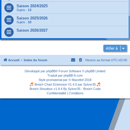
Saison 2024/2025
Sujets :
13
Saison 2025/2026
Sujets :
10
Saison 2026/2027
Aller à
Accueil
Index du forum
Heures au format
UTC+02:00
Développé par
phpBB
® Forum Software © phpBB Limited
Traduit par
phpBB-fr.com
Style
promaterial
par ©
Mazeltof
2018
Breizh Chart Extension V1.4.0 par
Sylver35
Breizh Shoutbox v1.8.4
By Sylver35 - Breizh Code
Confidentialité
|
Conditions