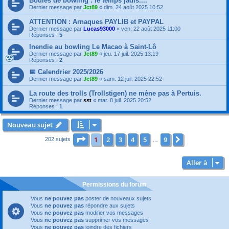
Boules de bowling : le temps jadis....
Dernier message par
Jct89
«
dim. 24 août 2025 10:52
ATTENTION : Arnaques PAYLIB et PAYPAL
Dernier message par
Lucas93000
«
ven. 22 août 2025 11:00
Réponses :
5
Inendie au bowling Le Macao à Saint-Lô
Dernier message par
Jct89
«
jeu. 17 juil. 2025 13:19
Réponses :
2
📅 Calendrier 2025/2026
Dernier message par
Jct89
«
sam. 12 juil. 2025 22:52
La route des trolls (Trollstigen) ne mène pas à Pertuis.
Dernier message par
sst
«
mar. 8 juil. 2025 20:52
Réponses :
1
Nouveau sujet
Page
1
sur
9
1
2
3
4
5
9
Suivante
202 sujets
…
Aller à
Permissions du forum
Vous
ne pouvez pas
poster de nouveaux sujets
Vous
ne pouvez pas
répondre aux sujets
Vous
ne pouvez pas
modifier vos messages
Vous
ne pouvez pas
supprimer vos messages
Vous
ne pouvez pas
joindre des fichiers