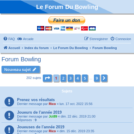
Le Forum Du Bowling
FAQ
Arcade
S’enregistrer
Connexion
Accueil
Index du forum
Le Forum Du Bowling
Forum Bowling
Forum Bowling
Nouveau sujet
Page
1
sur
9
1
2
3
4
5
9
Suivante
202 sujets
…
Sujets
Prenez vos résultats
Dernier message par
Rico
«
lun. 17 oct. 2022 15:56
Joueurs de l'année 2019
Dernier message par
Jct89
«
dim. 22 déc. 2019 21:00
Réponses :
9
Joueuses de l'année 2019
Dernier message par
Rico
«
dim. 15 déc. 2019 23:35