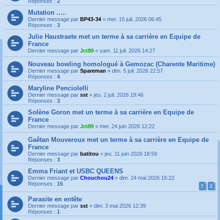
Réponses :
2
Mutation .....
Dernier message par
BP43-34
«
mer. 15 juil. 2026 06:45
Réponses :
3
Julie Haustraete met un terme à sa carrière en Equipe de
France
Dernier message par
Jct89
«
sam. 11 juil. 2026 14:27
Nouveau bowling homologué à Gemozac (Charente Maritime)
Dernier message par
Spareman
«
dim. 5 juil. 2026 22:57
Réponses :
4
Maryline Penciolelli
Dernier message par
sst
«
jeu. 2 juil. 2026 19:46
Réponses :
3
Solène Goron met un terme à sa carrière en Equipe de
France
Dernier message par
Jct89
«
mer. 24 juin 2026 12:22
Gaêtan Mouveroux met un terme à sa carrière en Equipe de
France
Dernier message par
batitou
«
jeu. 11 juin 2026 18:59
Réponses :
3
Emma Friant et USBC QUEENS
Dernier message par
Chouchou24
«
dim. 24 mai 2026 15:22
Réponses :
15
1
2
Parasite en entête
Dernier message par
sst
«
dim. 3 mai 2026 12:39
Réponses :
1