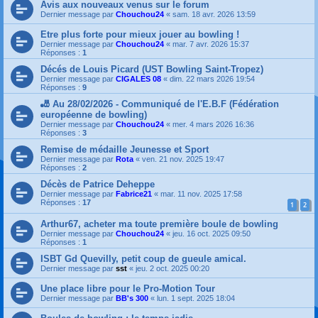
Avis aux nouveaux venus sur le forum
Dernier message par
Chouchou24
«
sam. 18 avr. 2026 13:59
Etre plus forte pour mieux jouer au bowling !
Dernier message par
Chouchou24
«
mar. 7 avr. 2026 15:37
Réponses :
1
Décés de Louis Picard (UST Bowling Saint-Tropez)
Dernier message par
CIGALES 08
«
dim. 22 mars 2026 19:54
Réponses :
9
🎳 Au 28/02/2026 - Communiqué de l'E.B.F (Fédération
européenne de bowling)
Dernier message par
Chouchou24
«
mer. 4 mars 2026 16:36
Réponses :
3
Remise de médaille Jeunesse et Sport
Dernier message par
Rota
«
ven. 21 nov. 2025 19:47
Réponses :
2
Décès de Patrice Deheppe
Dernier message par
Fabrice21
«
mar. 11 nov. 2025 17:58
Réponses :
17
1
2
Arthur67, acheter ma toute première boule de bowling
Dernier message par
Chouchou24
«
jeu. 16 oct. 2025 09:50
Réponses :
1
ISBT Gd Quevilly, petit coup de gueule amical.
Dernier message par
sst
«
jeu. 2 oct. 2025 00:20
Une place libre pour le Pro-Motion Tour
Dernier message par
BB's 300
«
lun. 1 sept. 2025 18:04