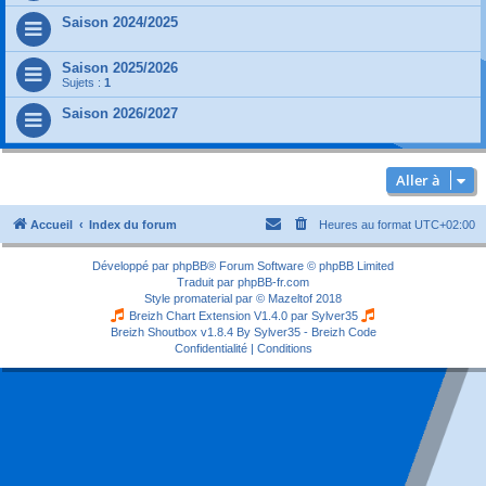
Saison 2024/2025
Saison 2025/2026
Sujets :
1
Saison 2026/2027
Aller à
Accueil
Index du forum
Heures au format
UTC+02:00
Développé par
phpBB
® Forum Software © phpBB Limited
Traduit par
phpBB-fr.com
Style
promaterial
par ©
Mazeltof
2018
Breizh Chart Extension V1.4.0 par
Sylver35
Breizh Shoutbox v1.8.4
By Sylver35 - Breizh Code
Confidentialité
|
Conditions