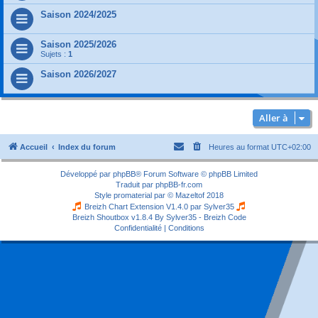
Saison 2024/2025
Saison 2025/2026
Sujets :
1
Saison 2026/2027
Aller à
Accueil
Index du forum
Heures au format
UTC+02:00
Développé par
phpBB
® Forum Software © phpBB Limited
Traduit par
phpBB-fr.com
Style
promaterial
par ©
Mazeltof
2018
Breizh Chart Extension V1.4.0 par
Sylver35
Breizh Shoutbox v1.8.4
By Sylver35 - Breizh Code
Confidentialité
|
Conditions