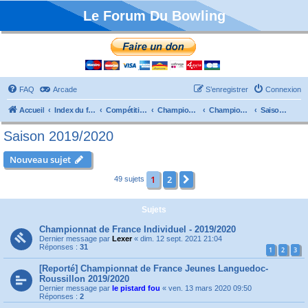
Le Forum Du Bowling
FAQ
Arcade
S’enregistrer
Connexion
Accueil
Index du forum
Compétitions
Championnats de France
Championnat Individuels
Saison 2019/2020
Saison 2019/2020
Nouveau sujet
1
2
Suivante
49 sujets
Sujets
Championnat de France Individuel - 2019/2020
Dernier message par
Lexer
«
dim. 12 sept. 2021 21:04
Réponses :
31
1
2
3
[Reporté] Championnat de France Jeunes Languedoc-
Roussillon 2019/2020
Dernier message par
le pistard fou
«
ven. 13 mars 2020 09:50
Réponses :
2