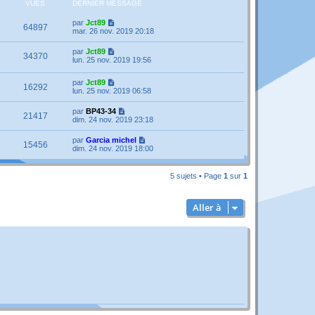
VUES
DERNIER MESSAGE
par
Jct89
64897
mar. 26 nov. 2019 20:18
par
Jct89
34370
lun. 25 nov. 2019 19:56
par
Jct89
16292
lun. 25 nov. 2019 06:58
par
BP43-34
21417
dim. 24 nov. 2019 23:18
par
Garcia michel
15456
dim. 24 nov. 2019 18:00
5 sujets • Page
1
sur
1
Aller à