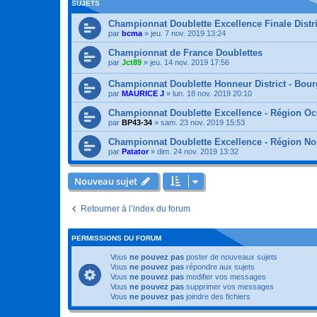
SUJETS
Championnat Doublette Excellence Finale Dist
par
bcma
»
jeu. 7 nov. 2019 13:24
Championnat de France Doublettes
par
Jct89
»
jeu. 14 nov. 2019 17:56
Championnat Doublette Honneur District - Bour
par
MAURICE J
»
lun. 18 nov. 2019 20:10
Championnat Doublette Excellence - Région Occ
par
BP43-34
»
sam. 23 nov. 2019 15:53
Championnat Doublette Excellence - Région Nou
par
Patator
»
dim. 24 nov. 2019 13:32
Nouveau sujet
Retourner à l’index du forum
PERMISSIONS DU FORUM
Vous
ne pouvez pas
poster de nouveaux sujets
Vous
ne pouvez pas
répondre aux sujets
Vous
ne pouvez pas
modifier vos messages
Vous
ne pouvez pas
supprimer vos messages
Vous
ne pouvez pas
joindre des fichiers