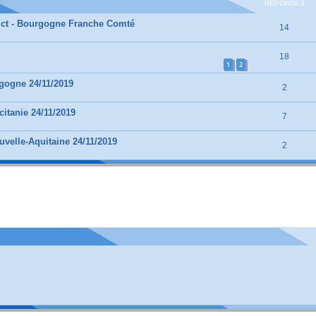
RÉPONSES
rict - Bourgogne Franche Comté
14
18
1
2
gogne 24/11/2019
2
itanie 24/11/2019
7
velle-Aquitaine 24/11/2019
2