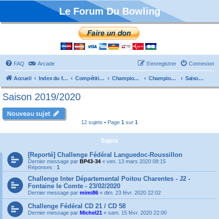
Le Forum Du Bowling
FAQ
Arcade
S’enregistrer
Connexion
Accueil
Index du forum
Compétitions
Championnats de France
Championnat Départemental
Saison 2019/2020
Saison 2019/2020
Nouveau sujet
12 sujets • Page
1
sur
1
Sujets
[Reporté] Challenge Fédéral Languedoc-Roussillon
Dernier message par
BP43-34
«
ven. 13 mars 2020 08:15
Réponses :
1
Challenge Inter Départemental Poitou Charentes - J2 -
Fontaine le Comte - 23/02/2020
Dernier message par
mimi86
«
dim. 23 févr. 2020 22:02
Challenge Fédéral CD 21 / CD 58
Dernier message par
Michel21
«
sam. 15 févr. 2020 22:00