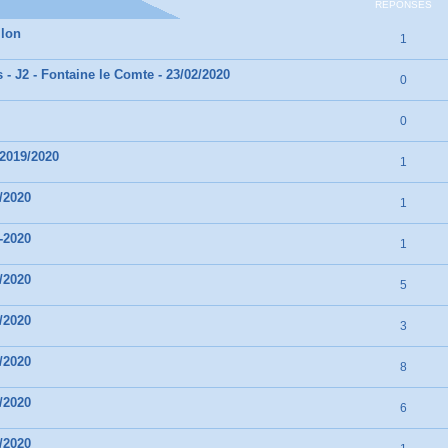
RÉPONSES
llon
1
- J2 - Fontaine le Comte - 23/02/2020
0
0
2019/2020
1
/2020
1
-2020
1
/2020
5
/2020
3
/2020
8
/2020
6
/2020