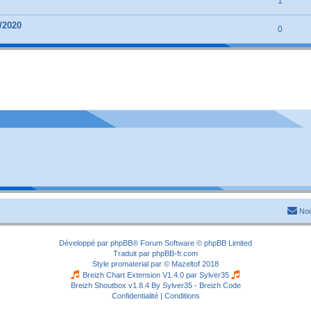
1
/2020
0
Nou
Développé par
phpBB
® Forum Software © phpBB Limited
Traduit par
phpBB-fr.com
Style
promaterial
par ©
Mazeltof
2018
Breizh Chart Extension V1.4.0 par
Sylver35
Breizh Shoutbox v1.8.4
By Sylver35 - Breizh Code
Confidentialité
|
Conditions