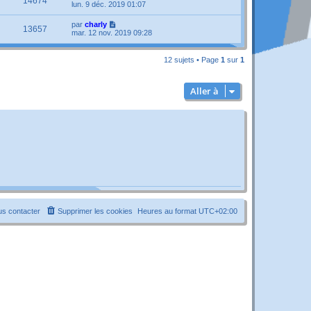
14674
lun. 9 déc. 2019 01:07
par
charly
13657
mar. 12 nov. 2019 09:28
12 sujets • Page
1
sur
1
Aller à
s contacter
Supprimer les cookies
Heures au format
UTC+02:00