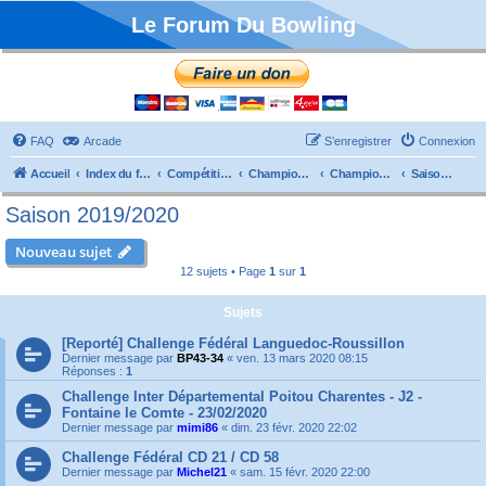
Le Forum Du Bowling
FAQ
Arcade
S’enregistrer
Connexion
Accueil
Index du forum
Compétitions
Championnats de France
Championnat Départemental
Saison 2019/2020
Saison 2019/2020
Nouveau sujet
12 sujets • Page
1
sur
1
Sujets
[Reporté] Challenge Fédéral Languedoc-Roussillon
Dernier message par
BP43-34
«
ven. 13 mars 2020 08:15
Réponses :
1
Challenge Inter Départemental Poitou Charentes - J2 -
Fontaine le Comte - 23/02/2020
Dernier message par
mimi86
«
dim. 23 févr. 2020 22:02
Challenge Fédéral CD 21 / CD 58
Dernier message par
Michel21
«
sam. 15 févr. 2020 22:00