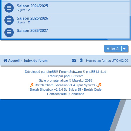
Saison 2024/2025
Sujets :
2
Saison 2025/2026
Sujets :
2
Saison 2026/2027
Aller à
Accueil
Index du forum
Heures au format
UTC+02:00
Développé par
phpBB
® Forum Software © phpBB Limited
Traduit par
phpBB-fr.com
Style
promaterial
par ©
Mazeltof
2018
Breizh Chart Extension V1.4.0 par
Sylver35
Breizh Shoutbox v1.8.4
By Sylver35 - Breizh Code
Confidentialité
|
Conditions