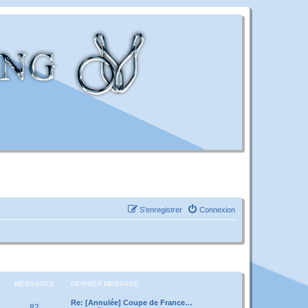
S’enregistrer
Connexion
MESSAGES
DERNIER MESSAGE
Re: [Annulée] Coupe de France…
82